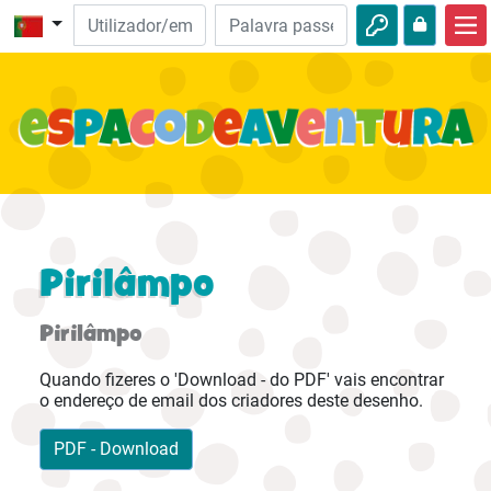
Início
Aventuras da Bíblia
Vídeos
Audio
Natureza
Pirilâmpo
Aventuras
Pirilâmpo
Atividades
Quando fizeres o 'Download - do PDF' vais encontrar
o endereço de email dos criadores deste desenho.
PDF - Download