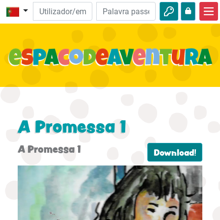
Início
Aventuras da Bíblia
Vídeos
Audio
Natureza
A Promessa 1
Aventuras
A Promessa 1
Download!
Atividades