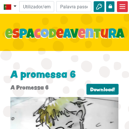
Início
Aventuras da Bíblia
Vídeos
Audio
Natureza
A promessa 6
Aventuras
A Promessa 6
Download!
Atividades