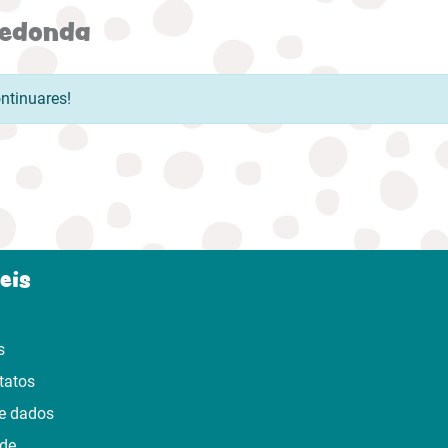
redonda
ontinuares!
eis
s
tatos
e dados
ade