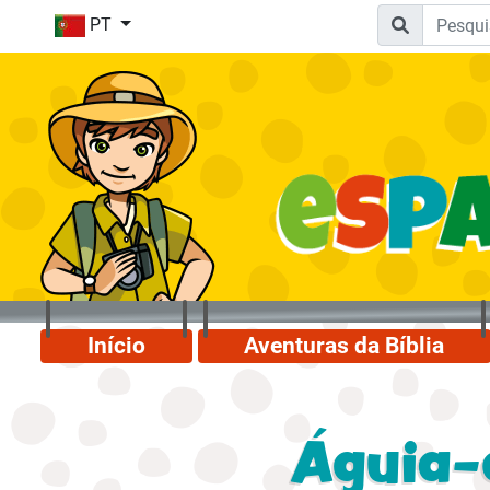
PT
Início
Aventuras da Bíblia
Águia-