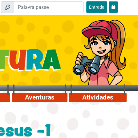
Entrada
Aventuras
Atividades
esus -1