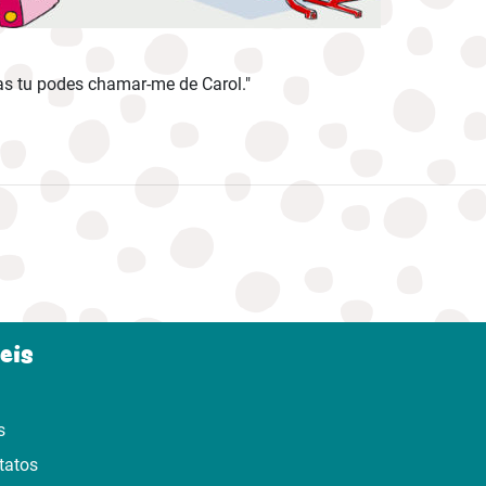
as tu podes chamar-me de Carol."
eis
s
tatos