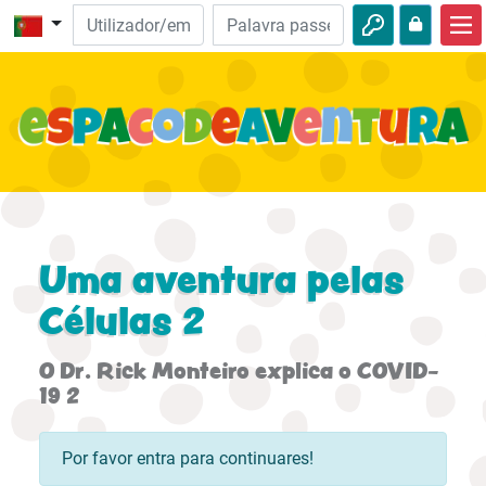
Início
Aventuras da Bíblia
Vídeos
Audio
Natureza
Uma aventura pelas
Aventuras
Células 2
Atividades
O Dr. Rick Monteiro explica o COVID-
19 2
Por favor entra para continuares!