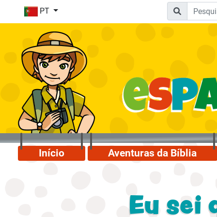
PT
Início
Aventuras da Bíblia
Eu sei