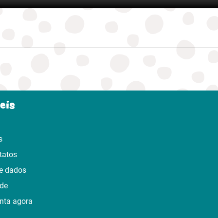
eis
s
tatos
e dados
ade
nta agora