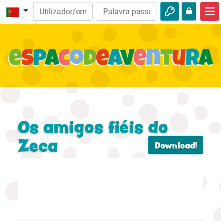
Início
Aventuras da Bíblia
Vídeos
Audio
Natureza
Os amigos fiéis do
Aventuras
Zeca
Download!
Atividades