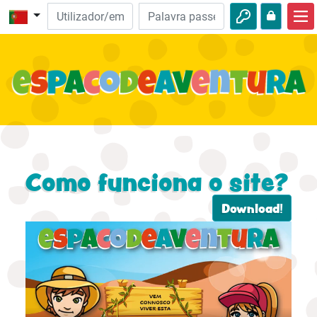
Início
Aventuras da Bíblia
Vídeos
Audio
Natureza
Como funciona o site?
Aventuras
Download!
Atividades