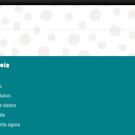
eis
s
tatos
e dados
ade
nta agora