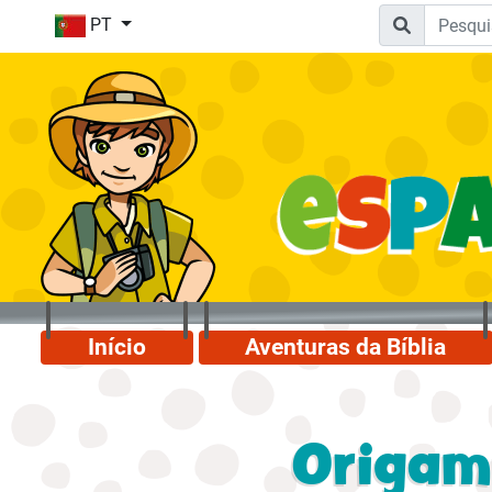
PT
Início
Aventuras da Bíblia
Origam