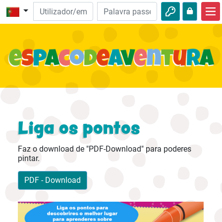
Início
Aventuras da Bíblia
Vídeos
Audio
Natureza
Liga os pontos
Aventuras
Faz o download de "PDF-Download" para poderes
Atividades
pintar.
PDF - Download