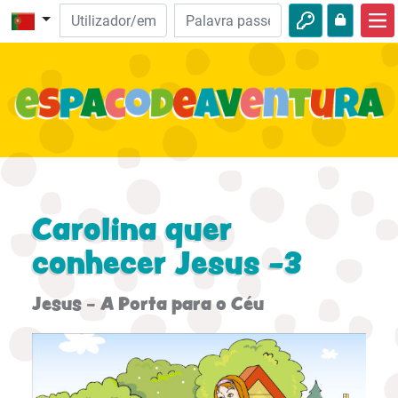
Início
Aventuras da Bíblia
Vídeos
Audio
Natureza
Carolina quer
Aventuras
conhecer Jesus -3
Atividades
Jesus - A Porta para o Céu