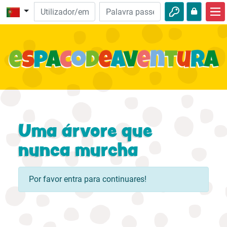
Início
Aventuras da Bíblia
Vídeos
Audio
Natureza
Uma árvore que
Aventuras
nunca murcha
Atividades
Por favor entra para continuares!